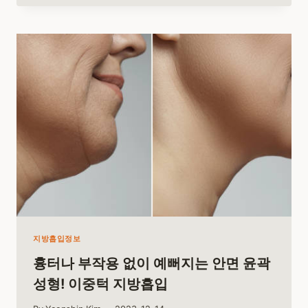
는
고
통
없
이
예
뻐
지
는
안
면
윤
곽
술!
얼
굴
지
지방흡입정보
방
흡
흉터나 부작용 없이 예뻐지는 안면 윤곽
입
성형! 이중턱 지방흡입