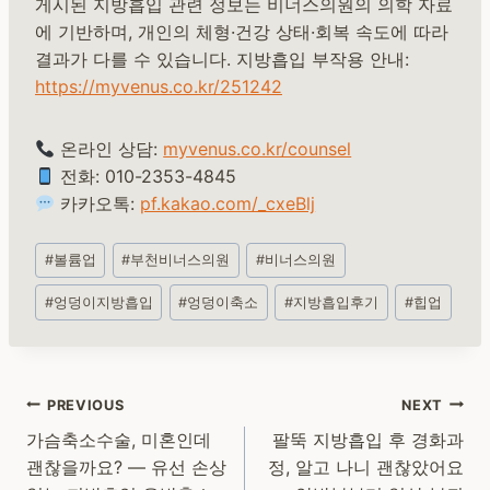
게시된 지방흡입 관련 정보는 비너스의원의 의학 자료
에 기반하며, 개인의 체형·건강 상태·회복 속도에 따라
결과가 다를 수 있습니다. 지방흡입 부작용 안내:
https://myvenus.co.kr/251242
온라인 상담:
myvenus.co.kr/counsel
전화: 010-2353-4845
카카오톡:
pf.kakao.com/_cxeBlj
Post
#
볼륨업
#
부천비너스의원
#
비너스의원
Tags:
#
엉덩이지방흡입
#
엉덩이축소
#
지방흡입후기
#
힙업
Post
PREVIOUS
NEXT
navigation
가슴축소수술, 미혼인데
팔뚝 지방흡입 후 경화과
괜찮을까요? — 유선 손상
정, 알고 나니 괜찮았어요