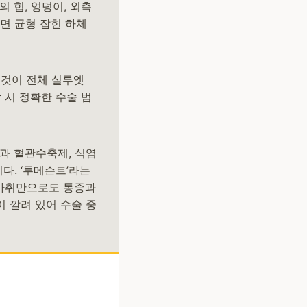
 힙, 엉덩이, 외측
술하면 균형 잡힌 하체
 것이 전체 실루엣
 시 정확한 수술 범
액과 혈관수축제, 식염
다. ‘투메슨트’라는
국소마취만으로도 통증과
 깔려 있어 수술 중