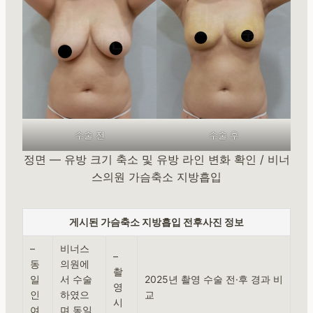
수술 전
수술 후
정면 — 유방 크기 축소 및 유방 라인 변화 확인 / 비너
스의원 가슴축소 지방흡입
게시된 가슴축소 지방흡입 전후사진 정보
–
비너스
–
동
의원에
촬
일
서 수술
2025년 촬영 수술 전·후 경과 비
영
인
하였으
교
시
여
며 동일