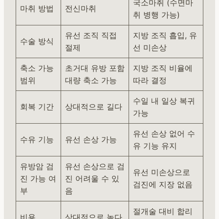
국소마취 (수면마
마취 방법
전신마취
취 병행 가능)
유선 조직 직접
지방 조직 흡입, 유
수술 방식
절제
선 미손상
축소 가능
초거대 유방 포함
지방 조직 비율에
범위
대량 축소 가능
따라 결정
수일 내 일상 복귀
회복 기간
상대적으로 길다
가능
유선 손상 없어 수
수유 기능
유선 손상 가능
유 기능 유지
유방암 검
유선 손상으로 검
유선 미손상으로
진 가능 여
진 어려울 수 있
검진에 지장 없음
부
음
절개술 대비 합리
비용
상대적으로 높다