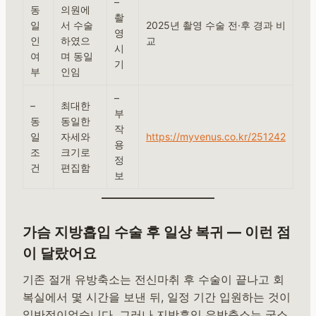
–
동
의원에
촬
일
서 수술
2025년 촬영 수술 전·후 경과 비
영
인
하였으
교
시
여
며 동일
기
부
인임
–
–
최대한
부
동
동일한
작
일
자세와
https://myvenus.co.kr/251242
용
조
크기로
정
건
편집함
보
가슴 지방흡입 수술 후 일상 복귀 — 이런 점
이 달랐어요
기존 절개 유방축소는 전신마취 후 수술이 끝나고 회
복실에서 몇 시간을 보낸 뒤, 일정 기간 입원하는 것이
일반적이었습니다. 그러나 지방흡입 유방축소는 국소