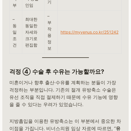
기
부
인임
–
–
최대한
부
동
동일한
작
일
자세와
https://myvenus.co.kr/251242
용
조
크기로
정
건
편집함
보
걱정 ④ 수술 후 수유는 가능할까요?
미혼이거나 향후 출산·수유를 계획하는 분들이 가장
걱정하는 부분입니다. 기존의 절개 유방축소 수술은
유선 조직을 직접 절제하기 때문에 수유 기능에 영향
을 줄 수 있다는 우려가 있었습니다.
지방흡입을 이용한 유방축소는 이 부분에서 중요한 차
이점을 가집니다. 비너스의원 임상 자료에 따르면, “
유