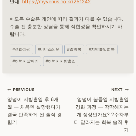
안내:
https://myvenus.co.kr/251242
※ 모든 수술은 개인에 따라 결과가 다를 수 있습니다.
수술 전 충분한 상담을 통해 적합성을 확인하시기 바
랍니다.
Post
#
경화과정
#
비너스의원
#
압박복
#
지방흡입회복
Tags:
#
허벅지살빼기
#
허벅지지방흡입
Post
PREVIOUS
NEXT
navigation
엉덩이 지방흡입 후 6개
엉덩이 볼륨업 지방흡입
월 — 처음엔 실망했다가
경화 과정 — 딱딱해지는
결국 만족하게 된 솔직 경
게 정상인가요? 2주차부
험기
터 달라지는 회복 솔직 후
기