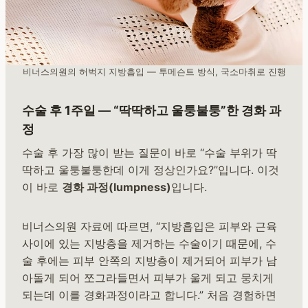
비너스의원의 허벅지 지방흡입 — 투메슨트 방식, 국소마취로 진행
수술 후 1주일 — “딱딱하고 울퉁불퉁”한 경화 과
정
수술 후 가장 많이 받는 질문이 바로 “수술 부위가 딱
딱하고 울퉁불퉁한데 이게 정상인가요?”입니다. 이것
이 바로
경화 과정(lumpness)
입니다.
비너스의원 자료에 따르면, “지방흡입은 피부와 근육
사이에 있는 지방층을 제거하는 수술이기 때문에, 수
술 후에는 피부 안쪽의 지방층이 제거되어 피부가 남
아돌게 되어 쪼그라들면서 피부가 울게 되고 뭉치게
되는데 이를 경화과정이라고 합니다.” 처음 경험하면