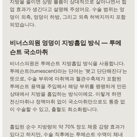
지방을 줄이면 상방 볼륨이 상대적으로 살아나면서 힙
업 효과가 생긴다고 설명해 주셨어요. 수술 범위는 엉
덩이 외측, 엉덩이 하방, 그리고 외측 허벅지까지 포함
되었습니다.
비너스의원 엉덩이 지방흡입 방식 — 투메
슨트 국소마취
비너스의원은 투메슨트 지방흡입 방식을 사용합니다.
투메슨트(tumescent)라는 단어는 ‘붓고 단단해진다’는
뜻으로, 수술 부위에 마취액과 혈관수축제가 포함된
투메슨트 용액을 주입해서 해당 부위를 팽팽하게 만든
상태에서 지방을 흡입하는 방식이에요. 이렇게 하면
전신마취나 정맥마취 없이 국소마취만으로도 통증 없
이 수술할 수 있고, 출혈도 최소화됩니다.
흡입된 순수 지방량의 약 70% 정도 체중 감량 효과가
있다고 하지만, 수술 직후에는 투메슨트 수액이 체내