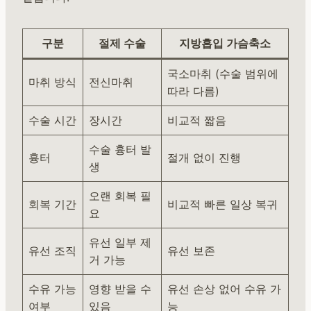
구분
절제 수술
지방흡입 가슴축소
국소마취 (수술 범위에
마취 방식
전신마취
따라 다름)
수술 시간
장시간
비교적 짧음
수술 흉터 발
흉터
절개 없이 진행
생
오랜 회복 필
회복 기간
비교적 빠른 일상 복귀
요
유선 일부 제
유선 조직
유선 보존
거 가능
수유 가능
영향 받을 수
유선 손상 없어 수유 가
여부
있음
능