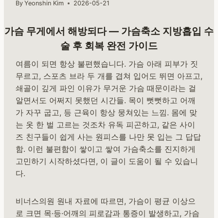
By
Yeonshin Kim
2026-05-21
가슴 무게에서 해방되다 — 가슴축소 지방흡입 수
술 후 회복 완전 가이드
여름이 되면 항상 불편했습니다. 가슴 아래 피부가 짓
무르고, 스포츠 브라 두 개를 겹쳐 입어도 뛰면 아프고,
쇄골이 깊게 파인 이유가 무거운 가슴 때문이라는 걸
알면서도 어쩌지 못했던 시간들. 목이 뻣뻣하고 어깨
가 자꾸 굽고, 등 근육이 항상 뭉쳐있는 느낌. 몸에 맞
는 옷 한 벌 고르는 것조차 유독 피곤하고, 같은 사이
즈 친구들이 쉽게 사는 원피스를 나만 못 입는 그 답답
함. 이런 불편함이 쌓이고 쌓여 가슴축소를 진지하게
고민하기 시작하셨다면, 이 글이 도움이 될 수 있습니
다.
비너스의원 원내 자료에 따르면, 가슴이 평균 이상으
로 크면 목·등·어깨의 피로감과 통증이 발생하고, 가슴